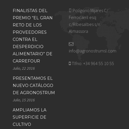
Polígono Mijares C/
FINALISTAS DEL
Ferrocarril esq
PREMIO “EL GRAN
c/Ribesalbes s/n ·
RETO DE LOS
Almassora
PROVEEDORES
CONTRA EL
DESPERDICIO
info@agronostrumsl.com
ALIMENTARIO” DE
CARREFOUR
Tlfno:
+34 964 55 10 55
Julio, 22 2016
PRESENTAMOS EL
NUEVO CATÁLOGO
DE AGRONOSTRUM
Julio, 15 2016
AMPLIAMOS LA
SUPERFICIE DE
CULTIVO