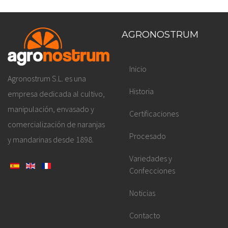
AGRONOSTRUM
Inicio
Agronostrum S.L. es una
Historia
empresa dedicada al cultivo,
manipulación, envasado y
Certificaciones
comercialización de naranjas
Procesado
y mandarinas desde 1898.
Variedades y
Confecciones
Noticias
Contacto