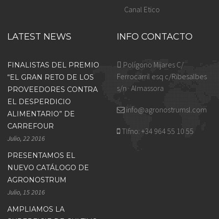
Canal Etico
LATEST NEWS
INFO CONTACTO
Polígono Mijares C/
FINALISTAS DEL PREMIO
Ferrocarril esq c/Ribesalbes
“EL GRAN RETO DE LOS
s/n · Almassora
PROVEEDORES CONTRA
EL DESPERDICIO
info@agronostrumsl.com
ALIMENTARIO” DE
CARREFOUR
Tlfno:
+34 964 55 10 55
Julio, 22 2016
PRESENTAMOS EL
NUEVO CATÁLOGO DE
AGRONOSTRUM
Julio, 15 2016
AMPLIAMOS LA