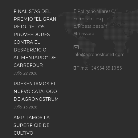
Polígono Mijares C/
FINALISTAS DEL
Ferrocarril esq
PREMIO “EL GRAN
c/Ribesalbes s/n ·
RETO DE LOS
Almassora
PROVEEDORES
CONTRA EL
DESPERDICIO
info@agronostrumsl.com
ALIMENTARIO” DE
CARREFOUR
Tlfno:
+34 964 55 10 55
Julio, 22 2016
PRESENTAMOS EL
NUEVO CATÁLOGO
DE AGRONOSTRUM
Julio, 15 2016
AMPLIAMOS LA
SUPERFICIE DE
CULTIVO